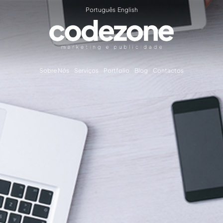
Português
English
Sobre Nós
Serviços
Portfolio
Blog
Contactos