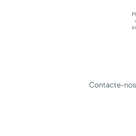
P
i
Contacte-nos 