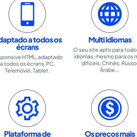
daptado a todos os
Multi idiomas
écrans
O seu site apto para todo
idiomas, mesmo para os 
sponsive HTML, adaptado
difíceis, Chinês, Russo
a todos os écrans, PC,
Árabe...
Telemóvel, Tablet.
Plataforma de
Os preços mais