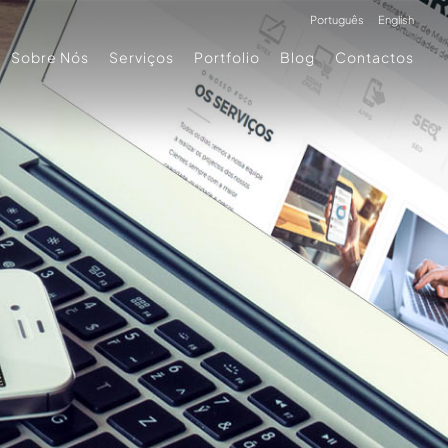
Português
English
Sobre Nós
Serviços
Portfolio
Blog
Contactos