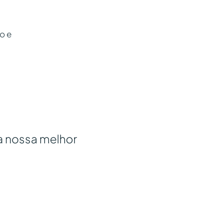
s
o e
a nossa melhor