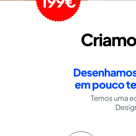
199€
Criamos
Desenhamos e
em pouco te
Temos uma equ
Design