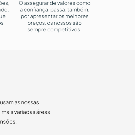
ões,
O assegurar de valores como
ade,
a confiança, passa, também,
que
por apresentar os melhores
os
preços, os nossos são
sempre competitivos.
u usam as nossas
 mais variadas áreas
ensões.