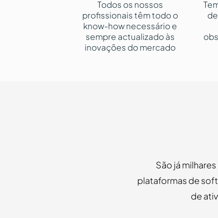
Todos os nossos
Tem
profissionais têm todo o
de
know-how necessário e
sempre actualizado às
obs
inovações do mercado
São já milhares
plataformas de soft
de ati