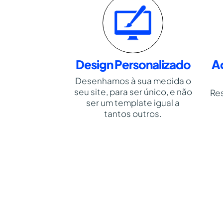
Design Personalizado
A
Desenhamos à sua medida o
seu site, para ser único, e não
Re
ser um template igual a
tantos outros.