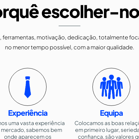
rquê escolher-n
ferramentas, motivação, dedicação, totalmente focad
no menor tempo possível, com a maior qualidade.
Experiência
Equipa
os uma vasta experiência
Colocamos as boas relaç
 mercado, sabemos bem
em primeiro lugar, seried
onde aparecem os
confiança, são valores 