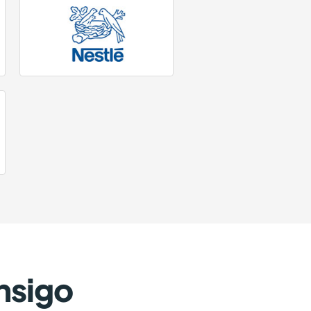
nsigo