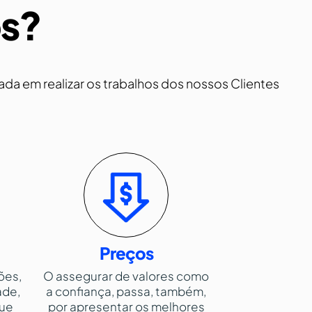
os?
a em realizar os trabalhos dos nossos Clientes
Preços
ões,
O assegurar de valores como
ade,
a confiança, passa, também,
que
por apresentar os melhores