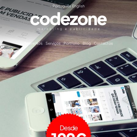
Português
English
Sobre Nós
Serviços
Portfolio
Blog
Contactos
Desde