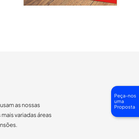
Peça-nos
uma
u usam as nossas
Proposta
 mais variadas áreas
ensões.