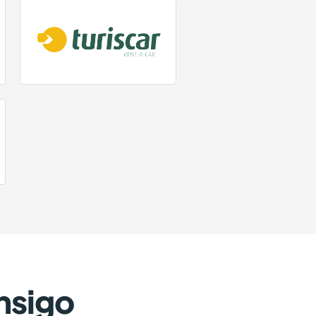
nsigo