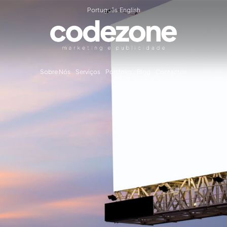
Português
English
Sobre Nós
Serviços
Portfolio
Blog
Contactos