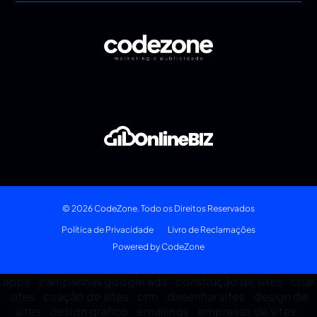
© 2026 CodeZone. Todo os Direitos Reservados
Política de Privacidade
Livro de Reclamações
Powered by CodeZone
apps
campanhas google ads
construção de sites
criar
/
/
/
sites
criação de sites
crm
desenhar sites
design de
/
/
/
/
sites
design grafico
emailings
empresas de sites
/
/
/
/