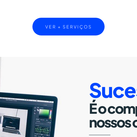
VER + SERVIÇOS
Suce
É o com
nossos 