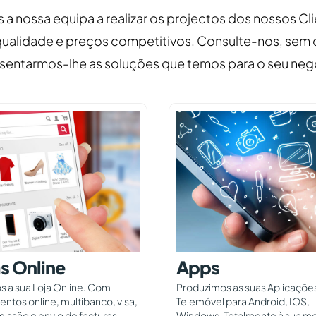
 a nossa equipa a realizar os projectos dos nossos C
 qualidade e preços competitivos. Consulte-nos, sem
sentarmos-lhe as soluções que temos para o seu neg
s Online
Apps
s a sua Loja Online. Com
Produzimos as suas Aplicaçõe
ntos online, multibanco, visa,
Telemóvel para Android, IOS,
issão e envio de facturas.
Windows. Totalmente à sua m