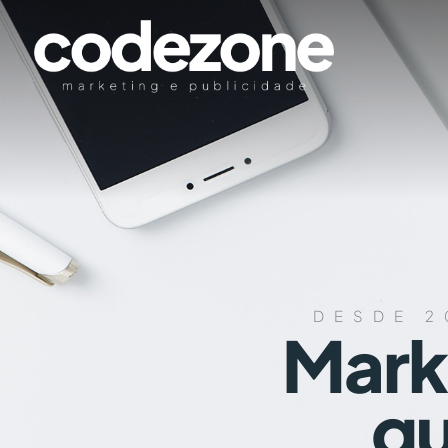
DESDE 2
Mark
qu