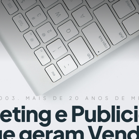
003. MAIS DE 20 ANOS DE 
eting e Public
e geram Ven