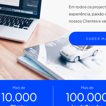
Em todos os projec
experiência, paixão 
nossos Clientes e v
SABER M
Mais de
Mais de
10.000
100.00