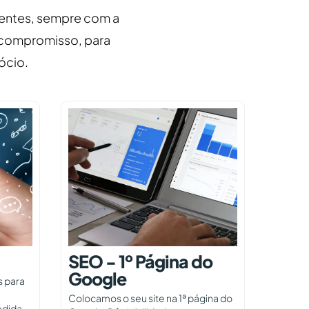
lientes, sempre com a
 compromisso, para
ócio.
SEO - 1º Página do
Google
s para
Colocamos o seu site na 1ª página do
edida.