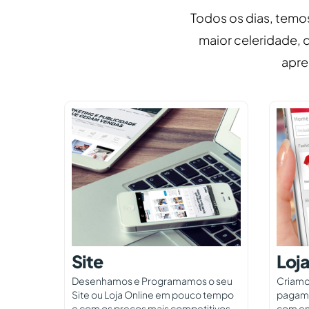
Todos os dias, temos
maior celeridade,
apre
Site
Loja
Desenhamos e Programamos o seu
Criamo
Site ou Loja Online em pouco tempo
pagame
e com os preços mais competitivos
com em