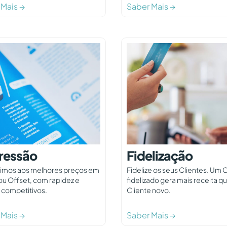
 Mais →
Saber Mais →
ressão
Fidelização
imos aos melhores preços em
Fidelize os seus Clientes. Um 
 ou Offset, com rapidez e
fidelizado gera mais receita q
 competitivos.
Cliente novo.
 Mais →
Saber Mais →