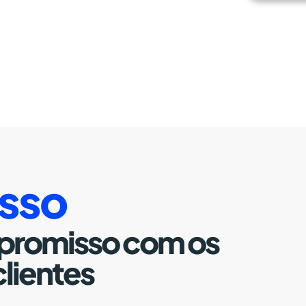
sso
promisso com os
clientes