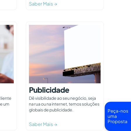
Saber Mais →
Publicidade
Cliente
Dê visibilidade ao seu negócio, seja
ue um
na rua ou na internet, temos soluções
globais de publicidade.
Peça-nos
uma
Proposta
Saber Mais →