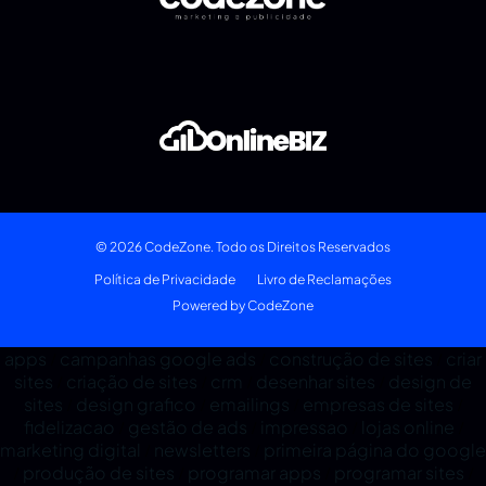
© 2026 CodeZone. Todo os Direitos Reservados
Política de Privacidade
Livro de Reclamações
Powered by CodeZone
apps
campanhas google ads
construção de sites
criar
/
/
/
sites
criação de sites
crm
desenhar sites
design de
/
/
/
/
sites
design grafico
emailings
empresas de sites
/
/
/
/
fidelizacao
gestão de ads
impressao
lojas online
/
/
/
/
marketing digital
newsletters
primeira página do google
/
/
produção de sites
programar apps
programar sites
/
/
/
/