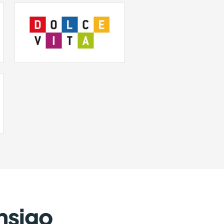
nsigo