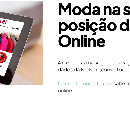
Moda na 
posição d
Online
A moda está na segunda posiç
dados da Nielsen (consultora i
Contacte-nos
e fique a saber
online.