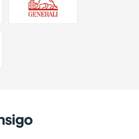
nsigo