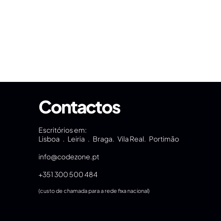
Contactos
Escritórios em:
Lisboa . Leiria . Braga. Vila Real. Portimão
info@codezone.pt
+351 300 500 484
(custo de chamada para a rede fixa nacional)