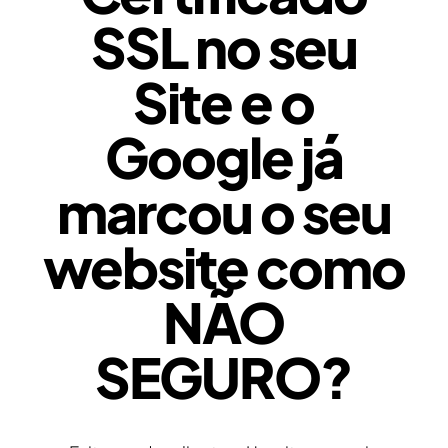
SSL no seu
Site e o
Google já
marcou o seu
website como
NÃO
SEGURO?