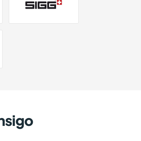
nsigo