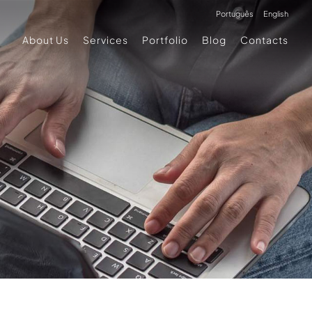
Português
English
About Us
Services
Portfolio
Blog
Contacts