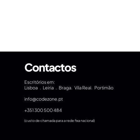
Contactos
Escritórios em:
Lisboa . Leiria . Braga. Vila Real. Portimão
info@codezone.pt
+351 300 500 484
(custo de chamada para a rede fixa nacional)