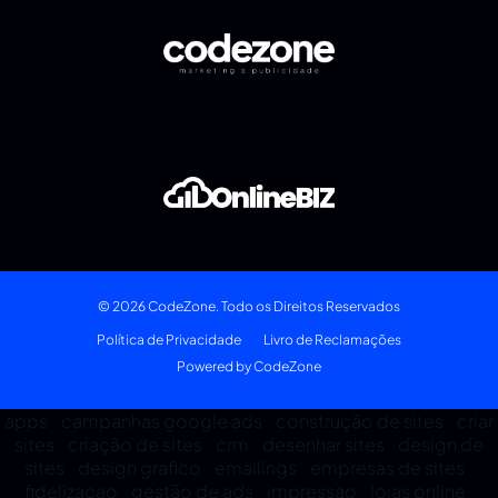
© 2026 CodeZone. Todo os Direitos Reservados
Política de Privacidade
Livro de Reclamações
Powered by CodeZone
apps
campanhas google ads
construção de sites
criar
/
/
/
sites
criação de sites
crm
desenhar sites
design de
/
/
/
/
sites
design grafico
emailings
empresas de sites
/
/
/
/
fidelizacao
gestão de ads
impressao
lojas online
/
/
/
/